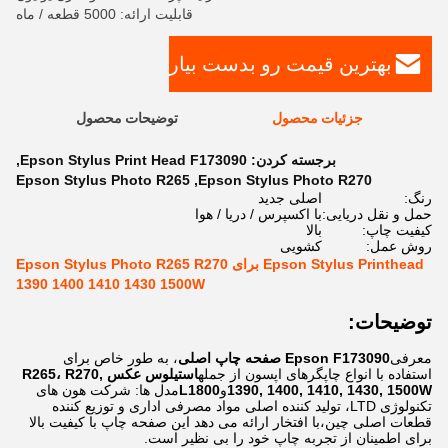
قابلیت ارائه: 5000 قطعه / ماه
بهترین قیمت رو بدست بیار
جزئیات محصول
توضیحات محصول
برجسته کردن:
Epson Stylus Print Head F173090
,
Epson Stylus Photo R265
,
Epson Stylus Photo R270
رنگ:
اصلی جدید
حمل و نقل دریایی:
با اکسپرس / دریا / هوا
کیفیت چاپ:
بالا
روش عمل:
کشویی
Epson Stylus Printhead برای Epson Stylus Photo R265 R270
1390 1400 1410 1430 1500W
توضیحات:
معرفی
Epson F173090 صفحه چاپ اصلی
، به طور خاص برای
استفاده با انواع چاپگرهای اپسون از جمله
استیلوس عکس R265، R270,
1390, 1400, 1410, 1430, 1500W
و
L1800
مدل ها: شرکت هون های
تکنولوژی LTD، تولید کننده اصلی مواد مصرفی اداری و توزیع کننده
قطعات اصلی چین،با افتخار ارائه می دهد این صفحه چاپ با کیفیت بالا
برای اطمینان از تجربه چاپ خود را بی نظیر است.