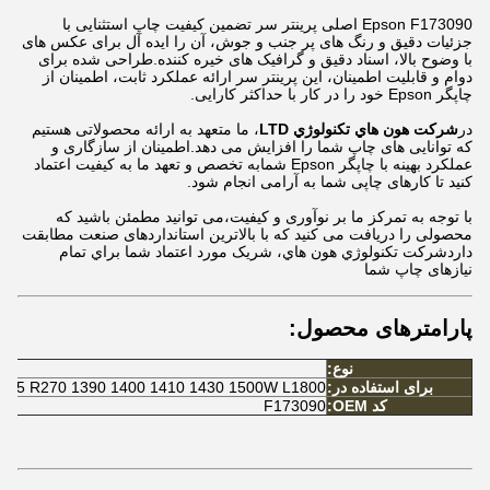
Epson F173090 اصلی پرینتر سر تضمین کیفیت چاپ استثنایی با
جزئیات دقیق و رنگ های پر جنب و جوش، آن را ایده آل برای عکس های
با وضوح بالا، اسناد دقیق و گرافیک های خیره کننده.طراحی شده برای
دوام و قابلیت اطمینان، این پرینتر سر ارائه عملکرد ثابت، اطمینان از
چاپگر Epson خود را در کار با حداکثر کارایی.
در
شرکت هون هاي تكنولوژي LTD
، ما متعهد به ارائه محصولاتی هستیم
که توانایی های چاپ شما را افزایش می دهد.اطمینان از سازگاری و
عملکرد بهینه با چاپگر Epson شمابه تخصص و تعهد ما به کیفیت اعتماد
کنید تا کارهای چاپی شما به آرامی انجام شود.
با توجه به تمرکز ما بر نوآوری و کیفیت،می توانید مطمئن باشید که
محصولی را دریافت می کنید که با بالاترین استانداردهای صنعت مطابقت
داردشرکت تکنولوژي هون هاي، شريک مورد اعتماد شما براي تمام
نيازهاى چاپ شما
پارامترهای محصول:
نوع:
برای استفاده در:
 R265 R270 1390 1400 1410 1430 1500W L1800
کد OEM:
F173090