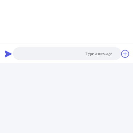
Photo
Video Call
Audio Call