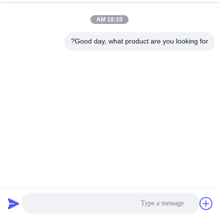
10:10 AM
Good day, what product are you looking for?
واحد درام اصلی OEM برای Xerox WorkCentre با 125,000
صفحه و کیفیت چاپ بالا
واحد درام
2026-04-14
1 نظرات